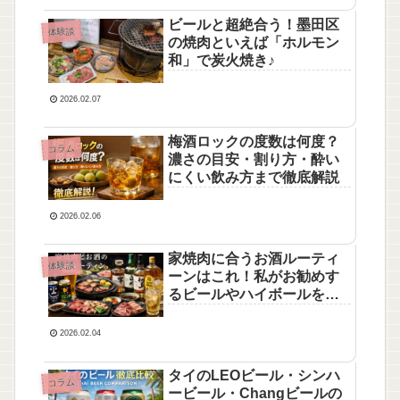
ビールと超絶合う！墨田区
体験談
の焼肉といえば「ホルモン
和」で炭火焼き♪
2026.02.07
梅酒ロックの度数は何度？
コラム
濃さの目安・割り方・酔い
にくい飲み方まで徹底解説
2026.02.06
家焼肉に合うお酒ルーティ
体験談
ーンはこれ！私がお勧めす
るビールやハイボールをご
紹介！
2026.02.04
タイのLEOビール・シンハ
コラム
ービール・Changビールの