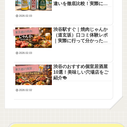
違いを徹底比較！実際にタ
イで飲み歩いた体験つき完
全ガイド
2026.02.03
渋谷駅すぐ｜焼肉じゃんか
東
京都の焼肉レポ
（道玄坂）口コミ体験レポ
｜実際に行って分かったリ
アルな感想まとめ
2026.02.03
渋谷のおすすめ個室居酒屋
東
京都の個室居酒屋
10選！美味しい穴場店をご
紹介🍻
2026.02.02