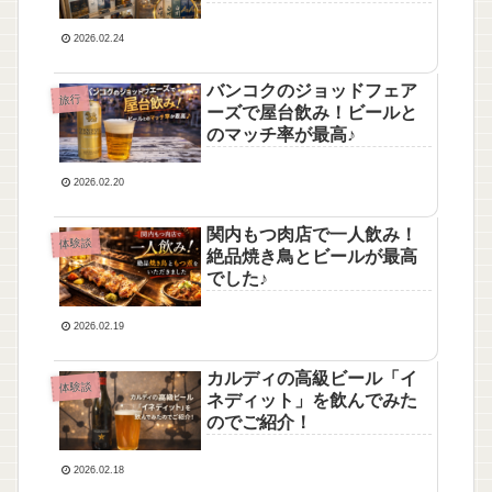
きました！
2026.02.24
バンコクのジョッドフェア
旅行
ーズで屋台飲み！ビールと
のマッチ率が最高♪
2026.02.20
関内もつ肉店で一人飲み！
体験談
絶品焼き鳥とビールが最高
でした♪
2026.02.19
カルディの高級ビール「イ
体験談
ネディット」を飲んでみた
のでご紹介！
2026.02.18