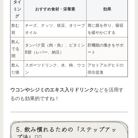
タイ
ミン
おすすめ食材・栄養素
効果
グ
飲む
チーズ、ナッツ、枝豆、オリーブ
胃に膜を作り、吸収
前
オイル
を緩やかにする
飲ん
タンパク質（肉・魚）、ビタミン
肝機能の働きをサポ
でる
B群（レバー、納豆）
ート
間
飲ん
スポーツドリンク、水、柿、ウコ
アセトアルデヒドの
だ後
ン
排出促進
ウコンやシジミのエキス入りドリンク
などを活用す
るのも効果的ですね！
5. 飲み慣れるための「ステップアッ
プ法」🚶‍♂️