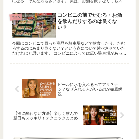
になる…そんな方も多いはず。 実は、お酒を飲まなくてもスッ
キリできるストレス解消法はたくさんあります！ 今回は「酒の
代わりにな...
コンビニの前でたむろ・お酒
コラム
を飲んだりするのは良くな
い？
今回はコンビニで買った商品を駐車場などで飲食したり、たむ
ろするのはあまり良くない？という点について述べさせていた
だければと思います。 コンビニによっては広い駐車場があった
りする場合もありますが、都心部などでは駐輪場すらないコン
ビニも数多くあ...
ビールに氷を入れるってアリ？ナ
シ？なぜ入れる人がいるのか徹底解
説
【酒に酔わない方法】楽しく飲んで
翌日もスッキリ！テクニックまとめ