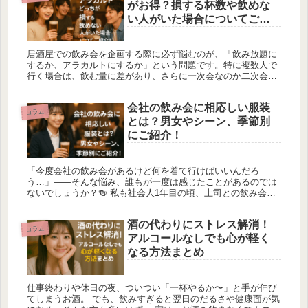
がお得？損する杯数や飲めな
い人がいた場合についてご紹
介！
居酒屋での飲み会を企画する際に必ず悩むのが、「飲み放題に
するか、アラカルトにするか」という問題です。特に複数人で
行く場合は、飲む量に差があり、さらに一次会なのか二次会な
のかでも選ぶべきプランは大きく変わってきます。さらに最近
では、生ビールだ...
会社の飲み会に相応しい服装
コラム
とは？男女やシーン、季節別
にご紹介！
「今度会社の飲み会があるけど何を着て行けばいいんだろ
う…」——そんな悩み、誰もが一度は感じたことがあるのでは
ないでしょうか？🍻 私も社会人1年目の頃、上司との飲み会に
あまりにもカジュアルすぎる格好で行ってしまい、ちょっと気
まずい空気になった...
酒の代わりにストレス解消！
コラム
アルコールなしでも心が軽く
なる方法まとめ
仕事終わりや休日の夜、ついつい「一杯やるか〜」と手が伸び
てしまうお酒。 でも、飲みすぎると翌日のだるさや健康面が気