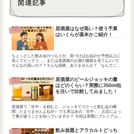
関連記事
居酒屋はなぜ高い？使う予算
コラム
はいくらが基本かご紹介！
ちょっとした飲み会のつもりが、気づけばお会計が予想以上に
高くてビックリ…。または居酒屋のお酒の価格を見てんzンで
そんなの高いの？？そんな経験、ありませんか？「なんでこん
なに高くついたんだろう」「次回はもう少し抑えたい」そんな
思いを抱く方は多...
居酒屋のビールジョッキの量
コラム
はどのくらい？実際に350ml缶
を注いで比較してみました！
居酒屋で「生中」を頼むと、ジョッキでゴクっと飲むあの瞬
間…たまりませんよね🍺✨ でも実はあの「生中」、お店によっ
て量が違うことを知っていますか？ 今回は実際にプレミアムモ
ルツの中ジョッキを購入し、350ml缶ビールを注いで生中の量
を検証して...
飲み放題とアラカルトどっち
コラム