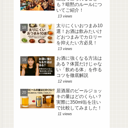
も？暗黙のルールにつ
いてご紹介！
13 views
太りにくいおつまみ10
選！お酒は飲みたいけ
どおつまみでカロリー
を抑えたい方必見！
13 views
お酒に強くなる方法は
ある？体質だけじゃな
い「飲める体」を作る
コツを徹底解説
12 views
居酒屋のビールジョッ
キの量はどのくらい？
実際に350ml缶を注い
で比較してみました！
11 views