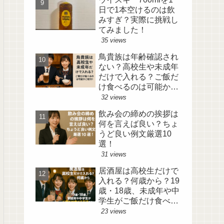
日で1本空けるのは飲
みすぎ？実際に挑戦し
てみました！
35 views
鳥貴族は年齢確認され
ない？高校生や未成年
だけで入れる？ご飯だ
け食べるのは可能かご
紹介！
32 views
飲み会の締めの挨拶は
何を言えば良い？ちょ
うど良い例文厳選10
選！
31 views
居酒屋は高校生だけで
入れる？何歳から？19
歳・18歳、未成年や中
学生がご飯だけ食べる
方法について
23 views