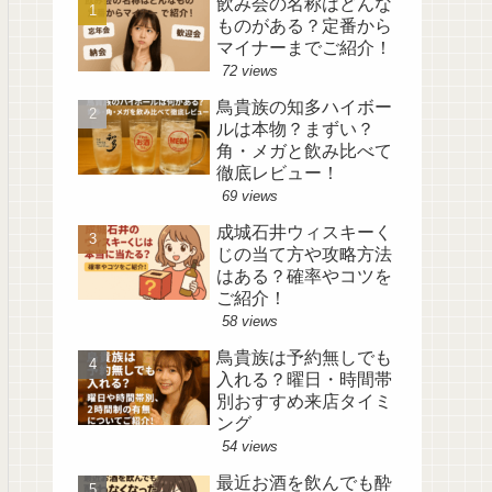
飲み会の名称はどんな
ものがある？定番から
マイナーまでご紹介！
72 views
鳥貴族の知多ハイボー
ルは本物？まずい？
角・メガと飲み比べて
徹底レビュー！
69 views
成城石井ウィスキーく
じの当て方や攻略方法
はある？確率やコツを
ご紹介！
58 views
鳥貴族は予約無しでも
入れる？曜日・時間帯
別おすすめ来店タイミ
ング
54 views
最近お酒を飲んでも酔