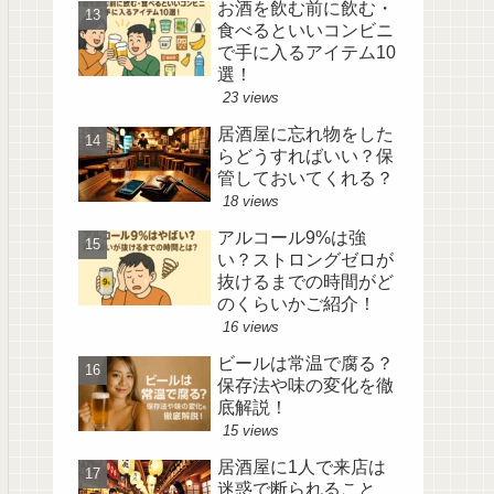
お酒を飲む前に飲む・
食べるといいコンビニ
で手に入るアイテム10
選！
23 views
居酒屋に忘れ物をした
らどうすればいい？保
管しておいてくれる？
18 views
アルコール9%は強
い？ストロングゼロが
抜けるまでの時間がど
のくらいかご紹介！
16 views
ビールは常温で腐る？
保存法や味の変化を徹
底解説！
15 views
居酒屋に1人で来店は
迷惑で断られること