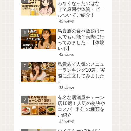
わなくなったのはな
ぜ？原因や体質・ビー
ルついてご紹介！
45 views
鳥貴族の食べ放題は一
人でも可能？実際に行
ってみました！【体験
レポ】
43 views
鳥貴族で人気のメニュ
ーランキング10選！実
際に注文してみました
♪
38 views
有名な居酒屋チェーン
店10選！人気の秘訣や
コスパ・料理の種類を
ご紹介！
37 views
ウイスキー700mlを1