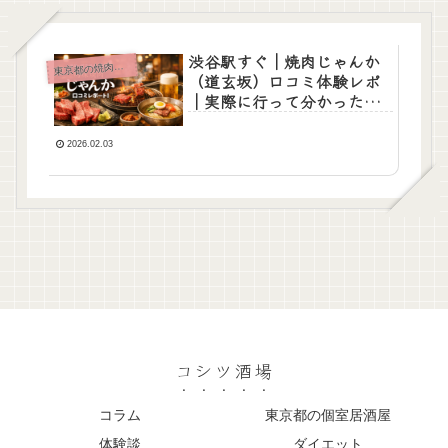
渋谷駅すぐ｜焼肉じゃんか
東
京都の焼肉レポ
（道玄坂）口コミ体験レポ
｜実際に行って分かったリ
アルな感想まとめ
2026.02.03
コシツ酒場
コラム
東京都の個室居酒屋
体験談
ダイエット