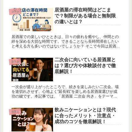
居酒屋の滞在時間はどこま
コラム
で？制限がある場合と無制限
の違いとは？
居酒屋での楽しいひとときは、日々の疲れを癒やし、仲間との
絆を深める大切な時間です。できることなら長時間滞在したい
と考える方も多いのではないでしょうか？ そこで今回は居酒屋
の滞在時間ってどのくらいまで平気なのか、時間制限を設けて
いる理由、滞在...
二次会に向いている居酒屋と
コラム
は？選び方や体験談付きで徹
底解説！
一次会が盛り上がったところで、続きを楽しみたい二次会。場
を途切れさせず、心地よく“延長戦”を楽しめる居酒屋選びが成
功の鍵です。本記事では、「居酒屋 二次会 向き」をテーマ
に、選び方から実体験、表による整理、探し方まで網羅的にご
紹介します。 ...
飲みニケーションとは？現代
コラム
に合ったメリット・注意点・
成功のコツを徹底解説！