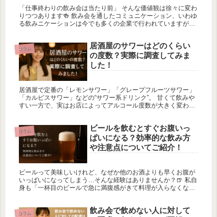
「仕事終わりの飲み会は当たり前」 そんな価値観は徐々に変わ
りつつあります🍻 飲み会を通したコミュニケーション、いわゆ
る飲みニケーションは今でも多くの企業で行われていますが、
近年では賛否両論が強くなっています。 若手社員からは…
「飲み会に行...
居酒屋のサワーはどのくらい
コラム
の度数？実際に調査してみま
した！
居酒屋で定番の「レモンサワー」「グレープフルーツサワー」
「カルピスサワー」などの“サワー系ドリンク”。 甘くて飲みや
すい一方で、実はお店によってアルコール度数が大きく変わる
ことをご存じでしょうか？ 私自身も普段から居酒屋巡りをして
いるのです...
ビールを飲むとすぐお腹いっ
コラム
ぱいになる？効率的な飲み方
や注意点についてご紹介！
ビールって美味しいけれど、なぜか他のお酒よりも早くお腹が
いっぱいになってしまう…そんな経験はありませんか？🍺 私自
身も「一杯目のビールで急に満腹感がきて料理が入らなくな
る」ということがよくあり、友人との飲み会でも「なんでそん
なにお腹いっぱい...
飲み会で飲めない人に対して
コラム