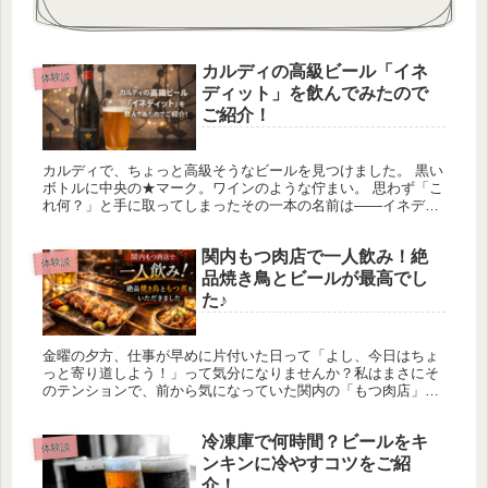
カルディの高級ビール「イネ
体験談
ディット」を飲んでみたので
ご紹介！
カルディで、ちょっと高級そうなビールを見つけました。 黒い
ボトルに中央の★マーク。ワインのような佇まい。 思わず「こ
れ何？」と手に取ってしまったその一本の名前は――イネディ
ット。 価格は1本あたり約500円。内容量は330ml。 つまり、
一...
関内もつ肉店で一人飲み！絶
体験談
品焼き鳥とビールが最高でし
た♪
金曜の夕方、仕事が早めに片付いた日って「よし、今日はちょ
っと寄り道しよう！」って気分になりませんか？私はまさにそ
のテンションで、前から気になっていた関内の「もつ肉店」へ
一人飲みに行ってきました。結果から言うと……最高でした！
立ち飲みスタイル...
冷凍庫で何時間？ビールをキ
体験談
ンキンに冷やすコツをご紹
介！