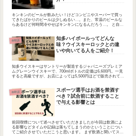
キンキンのビールが飲みたい！けどコンビニやスーパーで買っ
てきたばかりのビールは少しぬるい…。また、常温のビールな
らあるけど何時間冷やせばキンキンになるんだろう…。 と自宅
の冷蔵庫に一晩以上冷やしたビールがない場合どうすれば最速
でキンキンのビ...
知多ハイボールってどんな
体験談
味？ウイスキーロックとの違
いや向いてる人をご紹介！
知多ウイスキーはサントリーが製造するジャパニーズプレミア
ムグレーンウイスキーで、700mlボトルの定価は6,600円。一見
すると高級ですが、お店によっては5,500円ほどで販売されてい
る場合もあり、自宅で楽しむウイスキーとして人気が高まっ
て...
スポーツ選手はお酒を禁酒す
体験談
べき？試合前に飲酒すること
で与える影響とは
前回喫煙について述べさせていただきましたが今回は飲酒によ
る影響などタイムや記録は落ちてしまうのかということについ
てご紹介させていただこうと思います。 まず飲酒と聞いてスポ