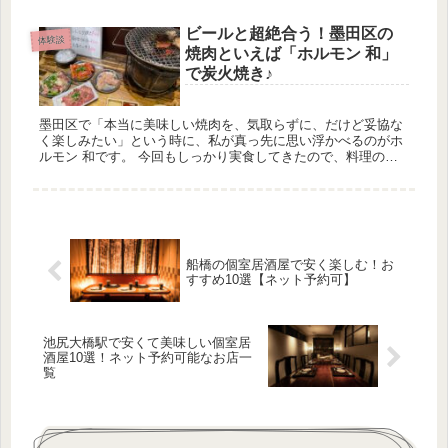
ーツにはあまり良くない影響をイメージする方が多いと思いま
すが実際のとこ...
ビールと超絶合う！墨田区の
体験談
焼肉といえば「ホルモン 和」
で炭火焼き♪
墨田区で「本当に美味しい焼肉を、気取らずに、だけど妥協な
く楽しみたい」という時に、私が真っ先に思い浮かべるのがホ
ルモン 和です。 今回もしっかり実食してきたので、料理の良
さも、店内の空気も、サービスの温度も、すべて“そのまま伝わ
るように”詳...
船橋の個室居酒屋で安く楽しむ！お
すすめ10選【ネット予約可】
池尻大橋駅で安くて美味しい個室居
酒屋10選！ネット予約可能なお店一
覧